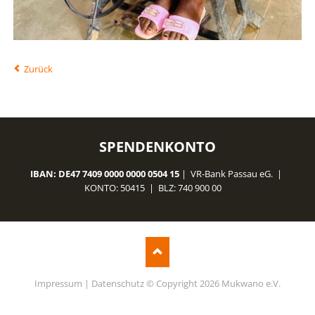
Zurück
SPENDENKONTO
IBAN: DE47 7409 0000 0000 0504 15
| VR-Bank Passau eG. |
KONTO: 50415 | BLZ: 740 900 00
Impressum
|
Datenschutz
© Copyright 2026 Mukwano e.V.